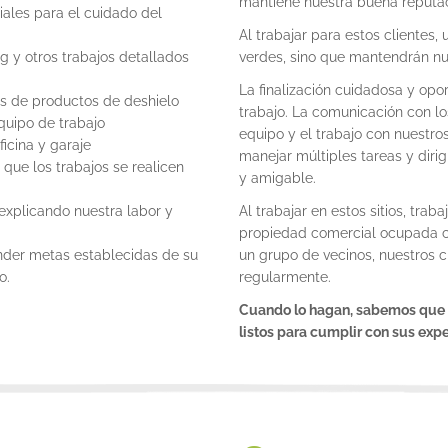
mantiene nuestra buena reputac
les para el cuidado del
Al trabajar para estos clientes
g y otros trabajos detallados
verdes, sino que mantendrán nu
La finalización cuidadosa y opo
es de productos de deshielo
trabajo. La comunicación con lo
uipo de trabajo
equipo y el trabajo con nuestr
icina y garaje
manejar múltiples tareas y dirig
que los trabajos se realicen
y amigable.
 explicando nuestra labor y
Al trabajar en estos sitios, tra
propiedad comercial ocupada c
nder metas establecidas de su
un grupo de vecinos, nuestros cl
o.
regularmente.
Cuando lo hagan, sabemos que n
listos para cumplir con sus expe