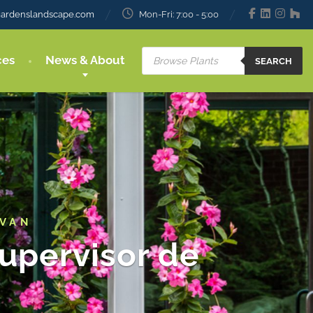
gardenslandscape.com
Mon-Fri: 7:00 - 5:00
ces
News & About
SEARCH
LVAN
Supervisor de