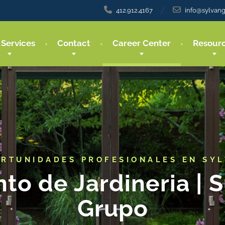
412.912.4167
info@sylvan
 Services
Contact
Career Center
Resour
RTUNIDADES PROFESIONALES EN SY
o de Jardineria | 
Grupo