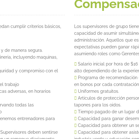
Compensac
an cumplir criterios básicos,
Los supervisores de grupo tiene
capacidad de asumir simultáne
administración. Aquellos que e
expectativas pueden ganar rápi
 y de manera segura.
asumiendo roles como Gerentes
neria, incluyendo maquinas,
Salario inicial por hora de $
guridad y compromiso con el
alto dependiendo de la experien
Programa de recomendación d
l trabajo
en bonos por cada contratación 
cas adversas, en horarios
Uniformes gratuitos.
Articulos de protección persona
rvando todas las
tapones para los oidos.
o
Tiempo pagado de un lugar de 
 tenemos entrenadores para
Capacidad para ganar desemp
Capacidad para obtener un se
, Supervisores deben sentirse
Capacidad para obtener asiste
n un remoque diariamente.
industria verde y educación con